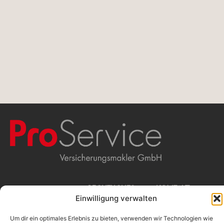
WIR
RECHTLICHES
KONTAKT
Einwilligung verwalten
Beschwerdemanagement
ProService
Erstinformation
Versicherungsmakler
MAKLERN
Impressum
GmbH
Um dir ein optimales Erlebnis zu bieten, verwenden wir Technologien wie
Datenschutz
Stolkgasse 25-