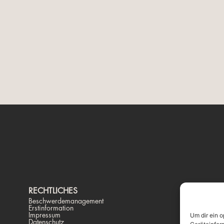
RECHTLICHES
K
Beschwerdemanagement
Pr
Erstinformation
St
Impressum
Te
Um dir ein 
Datenschutz
ma