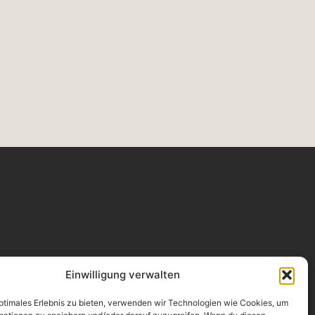
ONTAKT
Einwilligung verwalten
oService Versicherungsmakler GmbH
olkgasse 25-45, 50667 Köln
l.: 0221 / 931 254 - 0
optimales Erlebnis zu bieten, verwenden wir Technologien wie Cookies, um
il@proservicekoeln.de