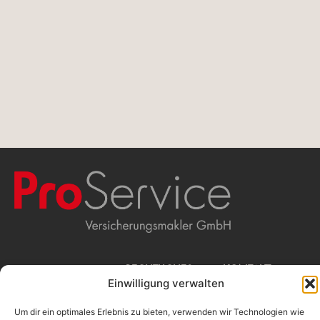
WIR
RECHTLICHES
KONTAKT
Einwilligung verwalten
Beschwerdemanagement
ProService
Erstinformation
Versicherungsmakler
MAKLERN
Impressum
GmbH
Um dir ein optimales Erlebnis zu bieten, verwenden wir Technologien wie
Datenschutz
Stolkgasse 25-