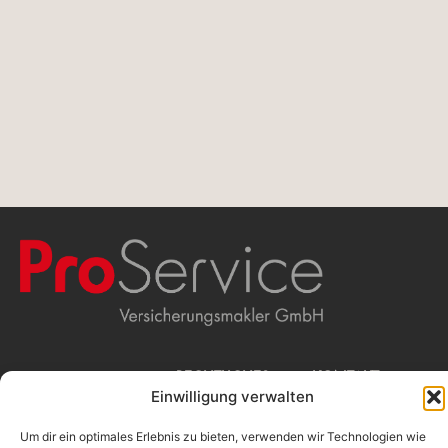
WIR
RECHTLICHES
KONTAKT
Einwilligung verwalten
Beschwerdemanagement
ProService
Erstinformation
Versicherungsmakler
MAKLERN
Impressum
GmbH
Um dir ein optimales Erlebnis zu bieten, verwenden wir Technologien wie
Datenschutz
Stolkgasse 25-