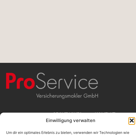
WIR
RECHTLICHES
KONTAKT
Einwilligung verwalten
Beschwerdemanagement
ProService
Erstinformation
Versicherungsmakler
MAKLERN
Impressum
GmbH
Um dir ein optimales Erlebnis zu bieten, verwenden wir Technologien wie
Datenschutz
Stolkgasse 25-