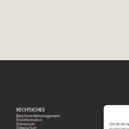
RECHTLICHES
K
Beschwerdemanagement
Pr
Erstinformation
St
Impressum
Te
Um dir ein 
Datenschutz
ma