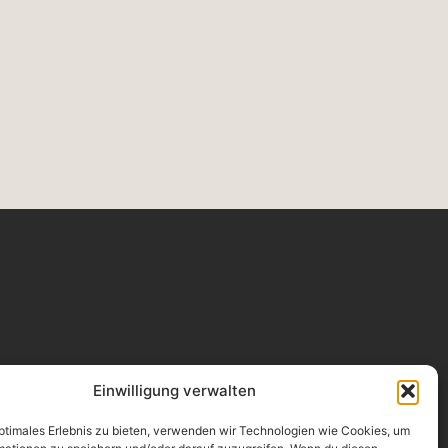
ONTAKT
Einwilligung verwalten
oService Versicherungsmakler GmbH
olkgasse 25-45, 50667 Köln
l.: 0221 / 931 254 - 0
optimales Erlebnis zu bieten, verwenden wir Technologien wie Cookies, um
il@proservicekoeln.de