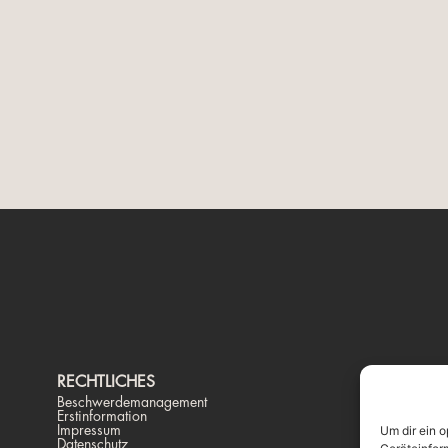
RECHTLICHES
K
Beschwerdemanagement
Pr
Erstinformation
St
Impressum
Te
Um dir ein 
Datenschutz
ma