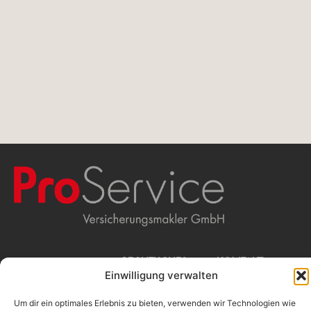
WIR
RECHTLICHES
KONTAKT
Einwilligung verwalten
Beschwerdemanagement
ProService
Erstinformation
Versicherungsmakler
MAKLERN
Impressum
GmbH
Um dir ein optimales Erlebnis zu bieten, verwenden wir Technologien wie
Datenschutz
Stolkgasse 25-