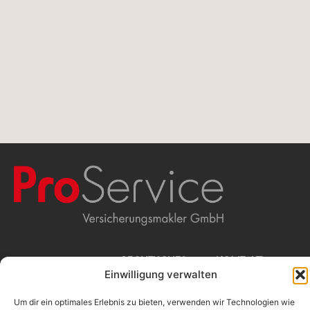
WIR
RECHTLICHES
KONTAKT
Einwilligung verwalten
Beschwerdemanagement
ProService
Erstinformation
Versicherungsmakler
MAKLERN
Impressum
GmbH
Um dir ein optimales Erlebnis zu bieten, verwenden wir Technologien wie
Datenschutz
Stolkgasse 25-