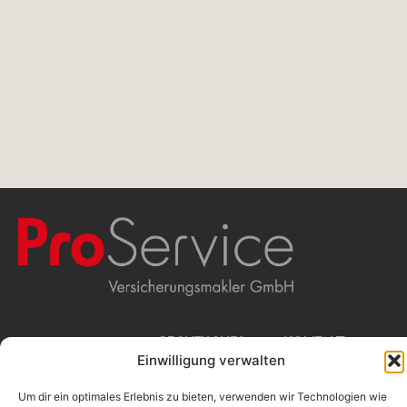
WIR
RECHTLICHES
KONTAKT
Einwilligung verwalten
Beschwerdemanagement
ProService
Erstinformation
Versicherungsmakler
MAKLERN
Impressum
GmbH
Um dir ein optimales Erlebnis zu bieten, verwenden wir Technologien wie
Datenschutz
Stolkgasse 25-