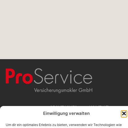
WIR
RECHTLICHES
KONTAKT
Einwilligung verwalten
Beschwerdemanagement
ProService
Erstinformation
Versicherungsmakler
MAKLERN
Impressum
GmbH
Um dir ein optimales Erlebnis zu bieten, verwenden wir Technologien wie
Datenschutz
Stolkgasse 25-