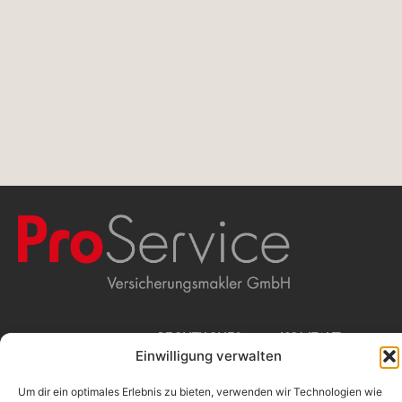
WIR
RECHTLICHES
KONTAKT
Einwilligung verwalten
Beschwerdemanagement
ProService
Erstinformation
Versicherungsmakler
MAKLERN
Impressum
GmbH
Um dir ein optimales Erlebnis zu bieten, verwenden wir Technologien wie
Datenschutz
Stolkgasse 25-