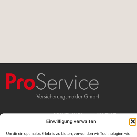
WIR
RECHTLICHES
KONTAKT
Einwilligung verwalten
Beschwerdemanagement
ProService
Erstinformation
Versicherungsmakler
MAKLERN
Impressum
GmbH
Um dir ein optimales Erlebnis zu bieten, verwenden wir Technologien wie
Datenschutz
Stolkgasse 25-