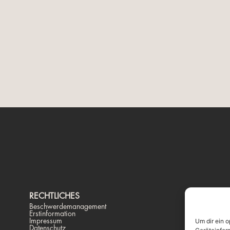
RECHTLICHES
K
Beschwerdemanagement
Pr
Erstinformation
St
Impressum
Te
Um dir ein 
Datenschutz
ma