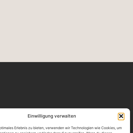
ONTAKT
Einwilligung verwalten
oService Versicherungsmakler GmbH
olkgasse 25-45, 50667 Köln
l.: 0221 / 931 254 - 0
optimales Erlebnis zu bieten, verwenden wir Technologien wie Cookies, um
il@proservicekoeln.de