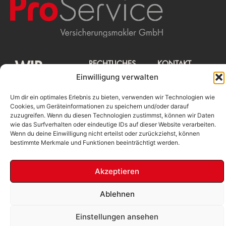
WIR
RECHTLICHES
KONTAKT
Beschwerdemanagement
ProService
Einwilligung verwalten
Erstinformation
Versicherungsmakler
MAKLERN
Impressum
GmbH
Datenschutz
Stolkgasse 25-
Um dir ein optimales Erlebnis zu bieten, verwenden wir Technologien wie
45, 50667
Cookies, um Geräteinformationen zu speichern und/oder darauf
DAS
Köln
zuzugreifen. Wenn du diesen Technologien zustimmst, können wir Daten
Tel.: 0221 /
931 254 - 0
wie das Surfverhalten oder eindeutige IDs auf dieser Website verarbeiten.
mail@proservicekoeln
SCHON!
Wenn du deine Einwilligung nicht erteilst oder zurückziehst, können
bestimmte Merkmale und Funktionen beeinträchtigt werden.
Akzeptieren
Ablehnen
© 2026 All rights reserved
Einstellungen ansehen