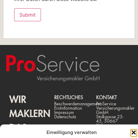
WIR
RECHTLICHES
KONTAKT
Beschwerdemanagement
ProService
Erstinformation
Versicherungsmakler
MAKLERN
Impressum
GmbH
Datenschutz
Stolkgasse 25-
45, 50667
DAS
Köln
Tel.: 0221 /
Einwilligung verwalten
931 254 - 0