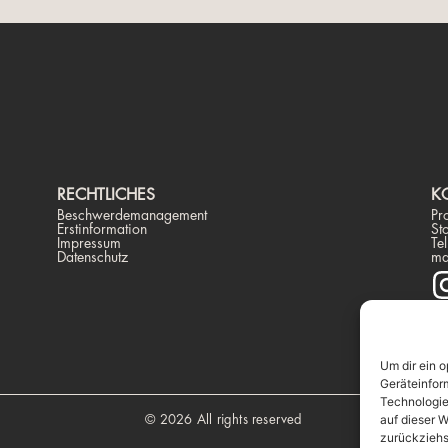
RECHTLICHES
K
Beschwerdemanagement
Pr
Erstinformation
St
Impressum
Te
Datenschutz
ma
Um dir ein 
Geräteinfor
Technologie
auf dieser W
© 2026 All rights reserved
zurückziehs