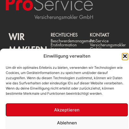
WIR
RECHTLICHES
KONTAKT
Beschwerdemanagement
ProService
Erstinformation
Versicherungsmakler
MAKLERN
Impressum
GmbH
Datenschutz
Stolkgasse 25-
Einwilligung verwalten
45, 50667
DAS
Köln
Tel.: 0221 /
Um dir ein optimales Erlebnis zu bieten, verwenden wir Technologien wie
931 254 - 0
Cookies, um Geräteinformationen zu speichern und/oder darauf
mail@proservicekoeln
SCHON!
zuzugreifen. Wenn du diesen Technologien zustimmst, können wir Daten
wie das Surfverhalten oder eindeutige IDs auf dieser Website verarbeiten.
Wenn du deine Einwilligung nicht erteilst oder zurückziehst, können
bestimmte Merkmale und Funktionen beeinträchtigt werden.
Akzeptieren
© 2026 All rights reserved
Ablehnen