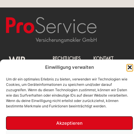
WIR
RECHTLICHES
KONTAKT
Beschwerdemanagement
ProService
Einwilligung verwalten
Erstinformation
Versicherungsmakler
MAKLERN
Impressum
GmbH
Datenschutz
Stolkgasse 25-
Um dir ein optimales Erlebnis zu bieten, verwenden wir Technologien wie
45, 50667
Cookies, um Geräteinformationen zu speichern und/oder darauf
DAS
Köln
zuzugreifen. Wenn du diesen Technologien zustimmst, können wir Daten
Tel.: 0221 /
931 254 - 0
wie das Surfverhalten oder eindeutige IDs auf dieser Website verarbeiten.
mail@proservicekoeln
SCHON!
Wenn du deine Einwilligung nicht erteilst oder zurückziehst, können
bestimmte Merkmale und Funktionen beeinträchtigt werden.
Akzeptieren